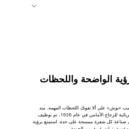
لرؤية الواضحة واللحظات
 «بوش» على ألا تفوتك اللحظات المهمة. منذ
اختراع «بوش» لأول ممسحة كهربائية للزجاج الأمامي في عام 1926، تم توظيف
في صناعة كل شفرة ممسحة على حدة. استمتع برؤية
مدعومة بتراث عريق من الجودة.