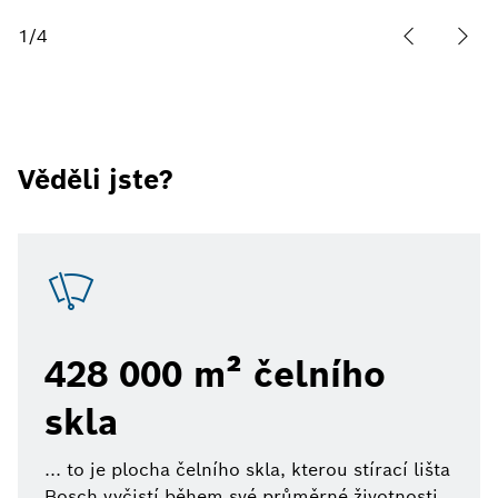
1
/
4
Věděli jste?
428 000 m² čelního
skla
... to je plocha čelního skla, kterou stírací lišta
Bosch vyčistí během své průměrné životnosti.