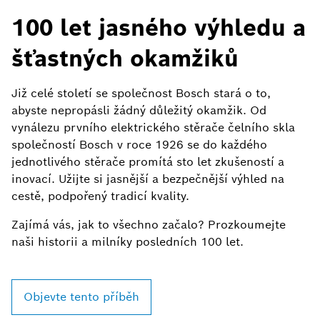
100 let jasného výhledu a
K
šťastných okamžiků
Již celé století se společnost Bosch stará o to,
abyste nepropásli žádný důležitý okamžik. Od
Č
vynálezu prvního elektrického stěrače čelního skla
f
společností Bosch v roce 1926 se do každého
sp
jednotlivého stěrače promítá sto let zkušeností a
in
inovací. Užijte si jasnější a bezpečnější výhled na
cestě, podpořený tradicí kvality.
Je
Mo
Zajímá vás, jak to všechno začalo? Prozkoumejte
2
naši historii a milníky posledních 100 let.
T
ne
Objevte tento příběh