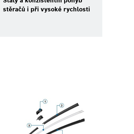
Stálý a konzistentní pohyb
stěračů i při vysoké rychlosti