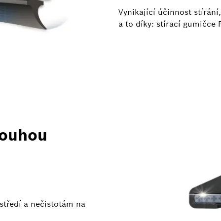
Vynikající účinnost stírání,
a to díky: stírací gumičc
louhou
středí a nečistotám na