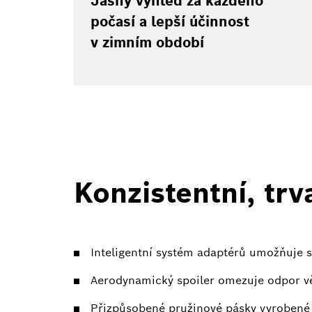
Jasný výhled za každého
počasí a lepší účinnost
v zimním období
Konzistentní, trv
Inteligentní systém adaptérů umožňuje s
Aerodynamický spoiler omezuje odpor vět
Přizpůsobené pružinové pásky vyrobené 