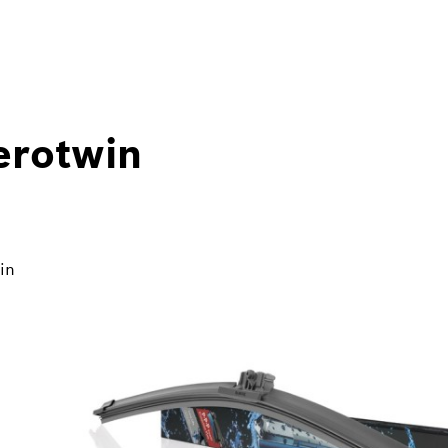
erotwin
in