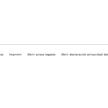
dos
Imprimir
Abrir avisos legales
Abrir declaración privacidad da