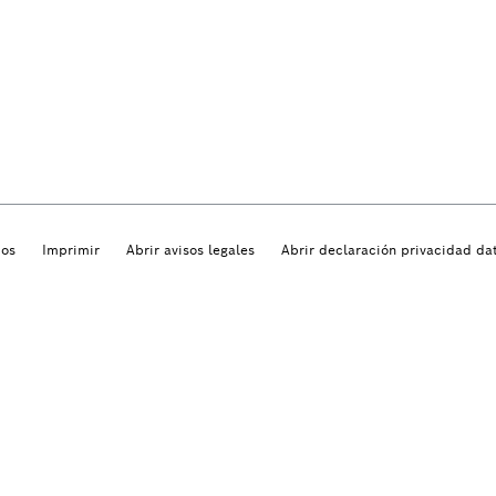
dos
Imprimir
Abrir avisos legales
Abrir declaración privacidad da