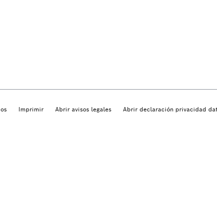
dos
Imprimir
Abrir avisos legales
Abrir declaración privacidad da