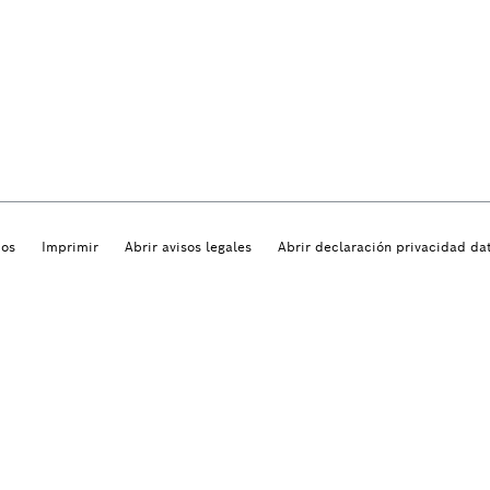
dos
Imprimir
Abrir avisos legales
Abrir declaración privacidad da