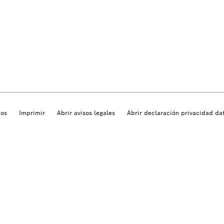
dos
Imprimir
Abrir avisos legales
Abrir declaración privacidad da