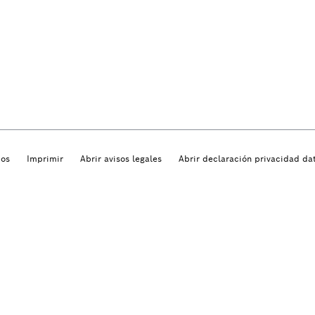
dos
Imprimir
Abrir avisos legales
Abrir declaración privacidad da