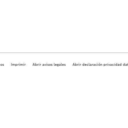
dos
Imprimir
Abrir avisos legales
Abrir declaración privacidad da