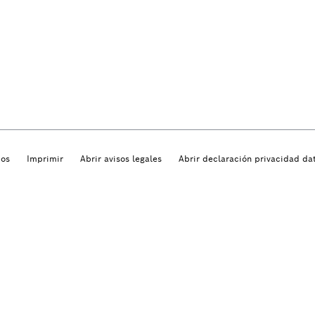
dos
Imprimir
Abrir avisos legales
Abrir declaración privacidad da