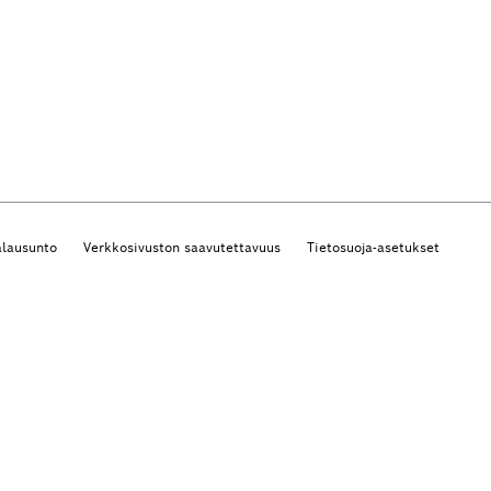
alausunto
Verkkosivuston saavutettavuus
Tietosuoja-asetukset