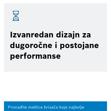
Izvanredan dizajn za
dugoročne i postojane
performanse
Pronađite metlice brisača koje najbolje