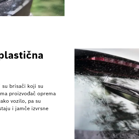
plastična
 su brisači koji su
ojima proizvođač oprema
vako vozilo, pa su
staju i jamče izvrsne