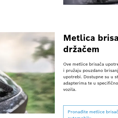
Metlica bris
držačem
Ove metlice brisača upotr
i pružaju pouzdano brisan
upotrebi. Dostupne su u s
adapterima te u specifičn
vozila.
Pronađite metlice brisa