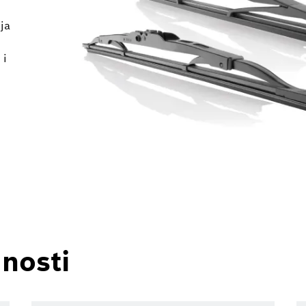
ja
 i
nosti