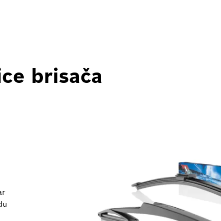
ce brisača
ar
du