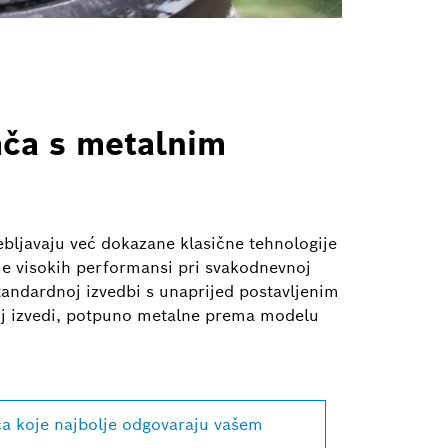
ača s metalnim
ebljavaju već dokazane klasične tehnologije
je visokih performansi pri svakodnevnoj
tandardnoj izvedbi s unaprijed postavljenim
oj izvedi, potpuno metalne prema modelu
ča koje najbolje odgovaraju vašem