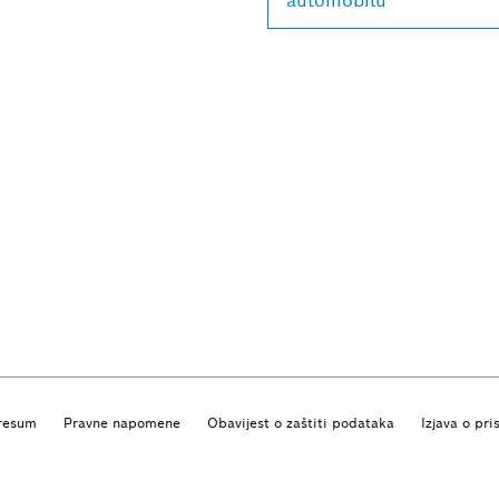
automobilu
resum
Pravne napomene
Obavijest o zaštiti podataka
Izjava o pri