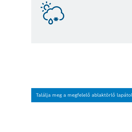
Találja meg a megfelelő ablaktörlő lapáto