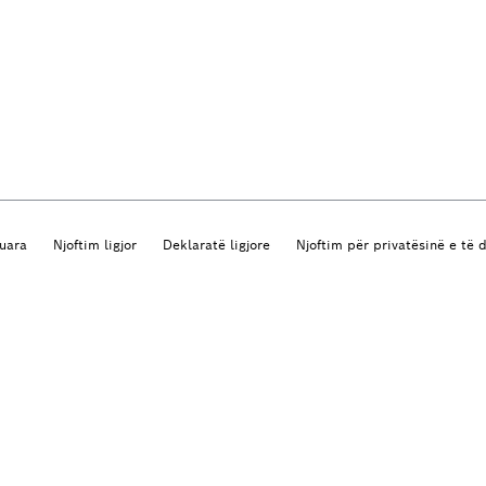
vuara
Njoftim ligjor
Deklaratë ligjore
Njoftim për privatësinë e të 