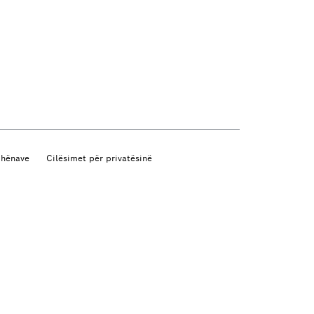
dhënave
Cilësimet për privatësinë