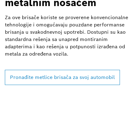
metalnim nosačem
Za ove brisače koriste se proverene konvencionalne
tehnologije i omogućavaju pouzdane performanse
brisanja u svakodnevnoj upotrebi. Dostupni su kao
standardna rešenja sa unapred montiranim
adapterima i kao rešenja u potpunosti izrađena od
metala za određena vozila.
Pronađite metlice brisača za svoj automobil