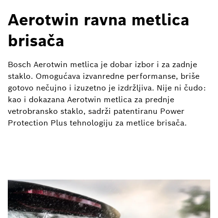
Aerotwin ravna metlica
brisača
Bosch Aerotwin metlica je dobar izbor i za zadnje
staklo. Omogućava izvanredne performanse, briše
gotovo nečujno i izuzetno je izdržljiva. Nije ni čudo:
kao i dokazana Aerotwin metlica za prednje
vetrobransko staklo, sadrži patentiranu Power
Protection Plus tehnologiju za metlice brisača.