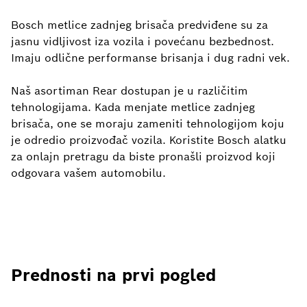
Bosch metlice zadnjeg brisača predviđene su za
jasnu vidljivost iza vozila i povećanu bezbednost.
Imaju odlične performanse brisanja i dug radni vek.
Naš asortiman Rear dostupan je u različitim
tehnologijama. Kada menjate metlice zadnjeg
brisača, one se moraju zameniti tehnologijom koju
je odredio proizvođač vozila. Koristite Bosch alatku
za onlajn pretragu da biste pronašli proizvod koji
odgovara vašem automobilu.
Prednosti na prvi pogled