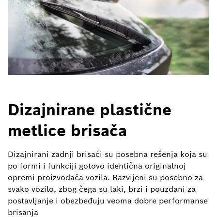
Dizajnirane plastične
metlice brisača
Dizajnirani zadnji brisači su posebna rešenja koja su
po formi i funkciji gotovo identična originalnoj
opremi proizvođača vozila. Razvijeni su posebno za
svako vozilo, zbog čega su laki, brzi i pouzdani za
postavljanje i obezbeđuju veoma dobre performanse
brisanja