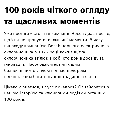
100 років чіткого огляду
та щасливих моментів
Уже протягом століття компанія Bosch дбає про те,
щоб ви не пропустили важливі моменти. З часу
винаходу компанією Bosch першого електричного
склоочисника в 1926 році кожна щітка
Ч
склоочисника втілює в собі сто років досвіду та
ф
інновацій. Насолоджуйтесь чіткішим і
B
безпечнішим оглядом під час подорожі,
ін
підкріпленим багаторічною традицією якості.
Д
Цікаво дізнатися, як усе почалося? Ознайомтеся з
M
нашою історією та ключовими подіями останніх
с
100 років.
2
д