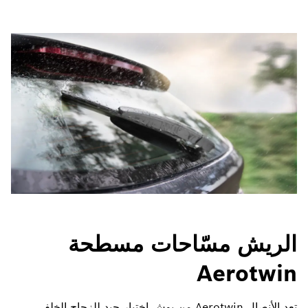
الريش مسّاحات مسطحة
Aerotwin
تعد الأنصال Aerotwin من بوش اختيار جيد للزجاج الخلفي