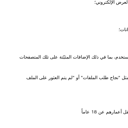
لعرض الإلكتروني؛
نات؛
تخدم، بما في ذلك الإضافات المثبّتة على تلك المتصفحات
حالة بروتوكول نقل النص التشعبي (HTTP) (مثل "نجاح طلب الملفات" أو "لم يتم العثور على الملف
مارهم عن 18 عاماً