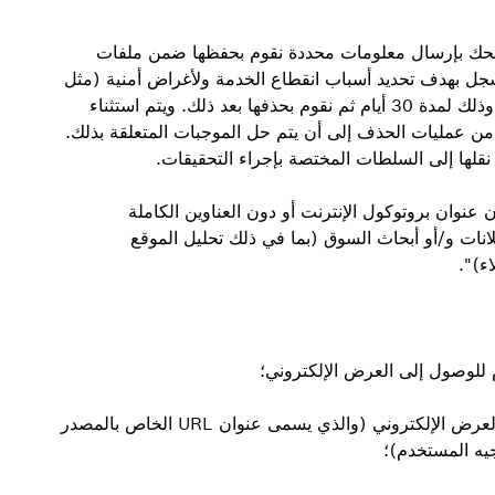
صفحك بإرسال معلومات محددة نقوم بحفظها ضمن ملفات
ل بهدف تحديد أسباب انقطاع الخدمة ولأغراض أمنية (مثل
التحقق من وجود محاولات لتنفيذ هجمات إلكترونية)، وذلك لمدة 30 أيام ثم نقوم بحذفها بعد ذلك. ويتم استثناء
من عمليات الحذف إلى أن يتم حل الموجبات المتعلقة بذلك.
لها إلى السلطات المختصة بإجراء التحقيقات.
عنوان بروتوكول الإنترنت أو دون العناوين الكاملة
لانات و/أو أبحاث السوق (بما في ذلك تحليل الموقع
ء)".
 للوصول إلى العرض الإلكتروني؛
• عنوان الموقع الإلكتروني الذي تم الدخول منه إلى العرض الإلكتروني (والذي يسمى عنوان URL الخاص بالمصدر